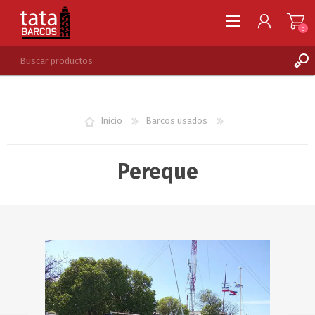
0
REGISTRARSE
INGRESAR
Inicio
Barcos usados
LISTA DE DESEOS
0
Pereque