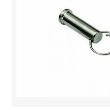
Iluminación
Jarcia
Pastecas y roldanas
Pinturas y antifouling
NAUTOS
Remos/Bicheros
Elementos de Seguridad
Vestimenta