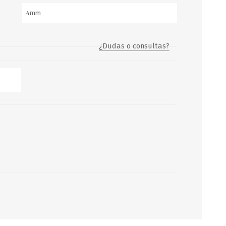
Servicio y mantenimiento de
Balsas Salvavidas
¿Dudas o consultas?
SCHAFER+PETERS GMBH