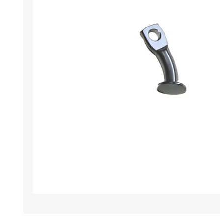
Iluminación
Jarcia
Pastecas y roldanas
Pinturas y antifouling
NAUTOS
Remos/Bicheros
Elementos de Seguridad
Vestimenta