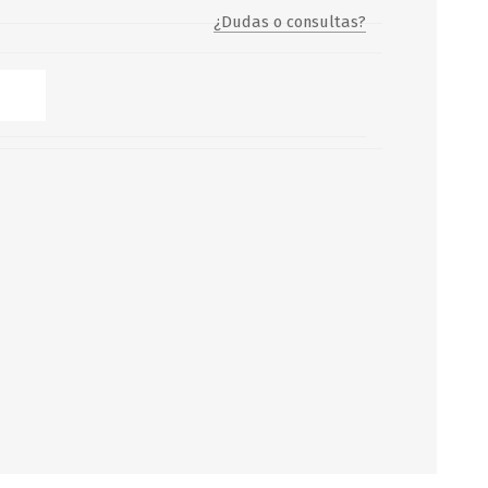
¿Dudas o consultas?
Servicio y mantenimiento de
Balsas Salvavidas
SCHAFER+PETERS GMBH