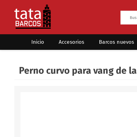
Inicio
Accesorios
Barcos nuevos
Anclas
Rodman
Perno curvo para vang de l
CRUCEROS
HAYN
Ánodos
Sea Fox
Bombas
Cabos y amarres
Electrónica
Equipamiento
Grilletes/Guardacabos/Omegas