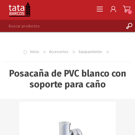
0
REGISTRARSE
INGRESAR
Inicio
Accesorios
Equipamiento
LISTA DE DESEOS
0
Posacaña de PVC blanco con
soporte para caño