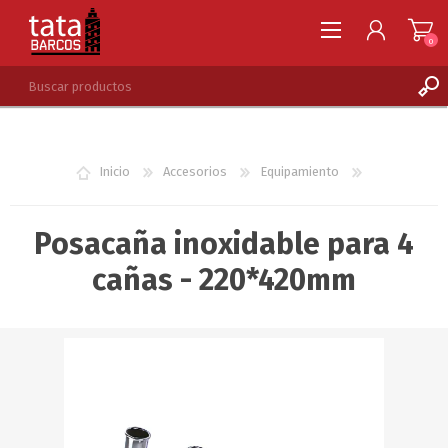
0
REGISTRARSE
INGRESAR
Inicio
Accesorios
Equipamiento
LISTA DE DESEOS
0
Posacaña inoxidable para 4
cañas - 220*420mm