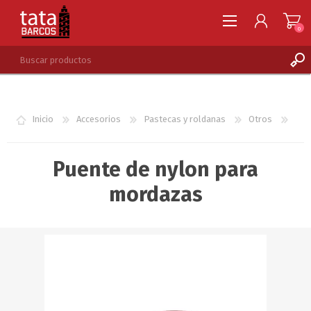
0
REGISTRARSE
INGRESAR
Inicio
Accesorios
Pastecas y roldanas
Otros
LISTA DE DESEOS
0
Puente de nylon para
mordazas