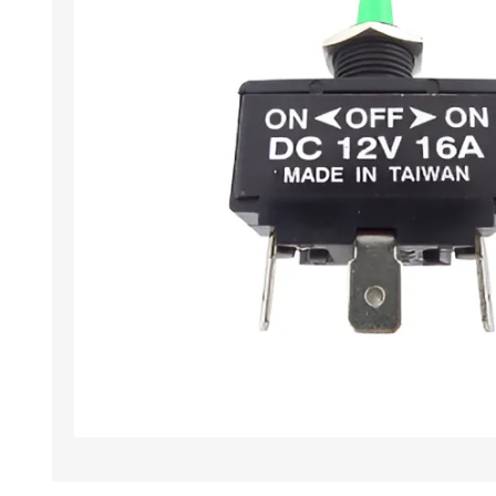
Iluminación
Jarcia
Pastecas y roldanas
Pinturas y antifouling
NAUTOS
Remos/Bicheros
Elementos de Seguridad
Vestimenta