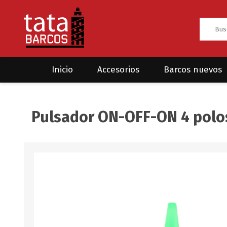
Inicio
Accesorios
Barcos nuevos
Anclas
Rodman
Pulsador ON-OFF-ON 4 polo
CRUCEROS
HAYN
Ánodos
Sea Fox
Bombas
Cabos y amarres
Electrónica
Equipamiento
Grilletes/Guardacabos/Omegas