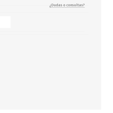
¿Dudas o consultas?
Servicio y mantenimiento de
Balsas Salvavidas
SCHAFER+PETERS GMBH