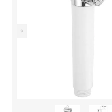
Iluminación
Jarcia
Pastecas y roldanas
Pinturas y antifouling
NAUTOS
Remos/Bicheros
Elementos de Seguridad
Vestimenta