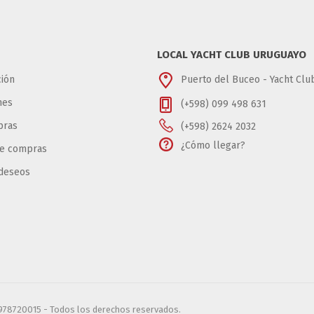
LOCAL YACHT CLUB URUGUAYO
ión
Puerto del Buceo - Yacht Cl
nes
(+598) 099 498 631
pras
(+598) 2624 2032
¿Cómo llegar?
de compras
 deseos
6978720015 - Todos los derechos reservados.