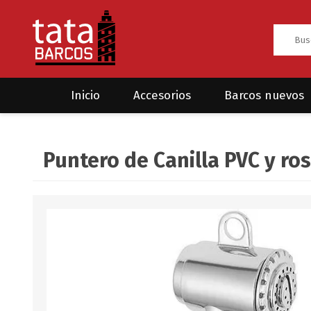
Inicio
Accesorios
Barcos nuevos
Anclas
Rodman
Puntero de Canilla PVC y ro
CRUCEROS
HAYN
Ánodos
Sea Fox
Bombas
Cabos y amarres
Electrónica
Equipamiento
Grilletes/Guardacabos/Omegas