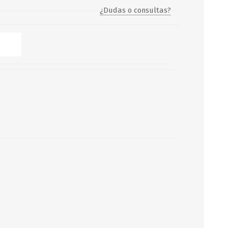
¿Dudas o consultas?
Servicio y mantenimiento de
Balsas Salvavidas
SCHAFER+PETERS GMBH