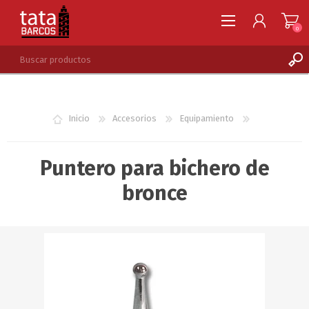
0
REGISTRARSE
INGRESAR
Inicio
Accesorios
Equipamiento
LISTA DE DESEOS
0
Puntero para bichero de
bronce