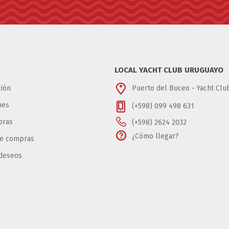
LOCAL YACHT CLUB URUGUAYO
ión
Puerto del Buceo - Yacht Cl
nes
(+598) 099 498 631
pras
(+598) 2624 2032
¿Cómo llegar?
de compras
 deseos