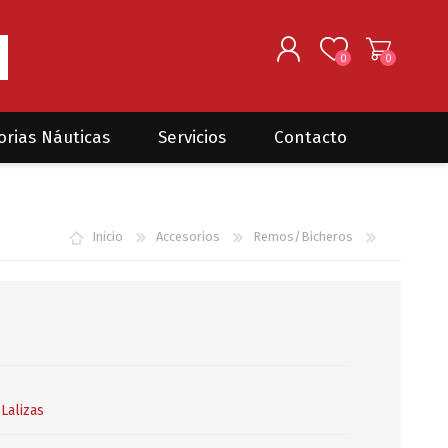
0
0
REGISTRARSE
orias Náuticas
Servicios
Contacto
INGRESAR
Seguros para barcos
DONOVAN MARINE
VELEROS
Inicio
Accesorios
Remos/Bicheros
Coordinación de Trabajos de
Mantenimiento
Trámites en PNN y PNA
Traslados de embarcaciones
dentro y fuera del país
Administración de
embarcaciones
Lalizas
Compra de equipamiento en
plaza y el exterior