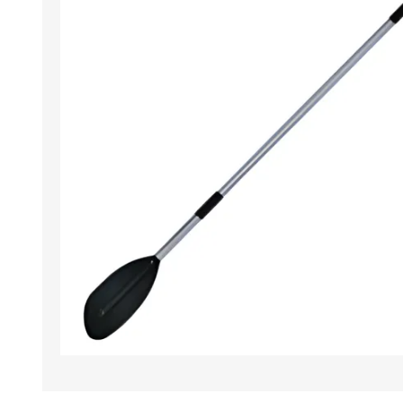
Iluminación
Jarcia
Pastecas y roldanas
Pinturas y antifouling
NAUTOS
Remos/Bicheros
Elementos de Seguridad
Vestimenta