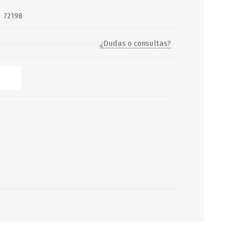
72198
Servicio y mantenimiento de
Balsas Salvavidas
¿Dudas o consultas?
SCHAFER+PETERS GMBH