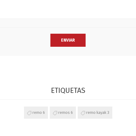
ETIQUETAS
remo
6
remos
6
remo kayak
3