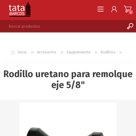
0
REGISTRARSE
INGRESAR
Inicio
Accesorios
Equipamiento
Rodillos
LISTA DE DESEOS
0
Rodillo uretano para remolque
eje 5/8"