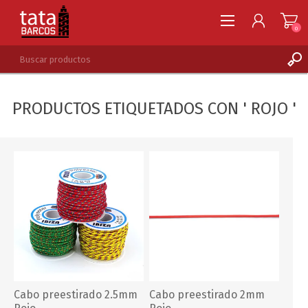
0
REGISTRARSE
PRODUCTOS ETIQUETADOS CON ' ROJO '
INGRESAR
LISTA DE DESEOS
0
Cabo preestirado 2.5mm
Cabo preestirado 2mm