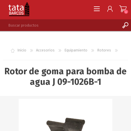
0
REGISTRARSE
INGRESAR
Inicio
Accesorios
Equipamiento
Rotores
LISTA DE DESEOS
0
Rotor de goma para bomba de
agua J 09-1026B-1