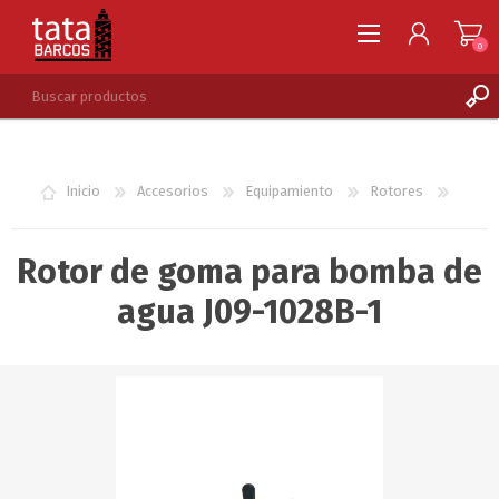
0
REGISTRARSE
INGRESAR
Inicio
Accesorios
Equipamiento
Rotores
LISTA DE DESEOS
0
Rotor de goma para bomba de
agua J09-1028B-1