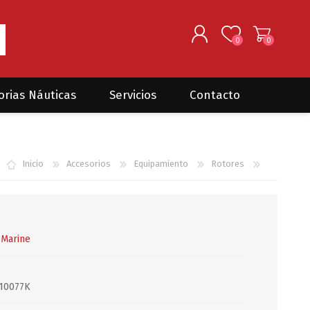
0
0
REGISTRARSE
orias Náuticas
Servicios
Contacto
INGRESAR
Seguros para barcos
DONOVAN MARINE
VELEROS
Inicio
Accesorios
Equipamiento
Rotores
Coordinación de Trabajos de
Mantenimiento
Trámites en PNN y PNA
Traslados de embarcaciones
dentro y fuera del país
 Marine
Administración de
embarcaciones
-10077K
Compra de equipamiento en
plaza y el exterior