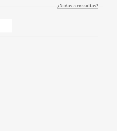
¿Dudas o consultas?
Servicio y mantenimiento de
Balsas Salvavidas
SCHAFER+PETERS GMBH