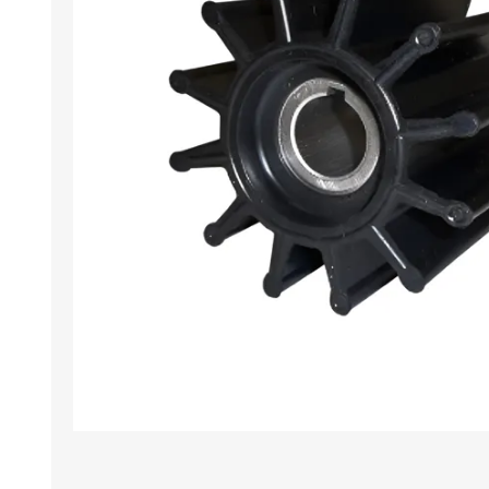
Iluminación
Jarcia
Pastecas y roldanas
Pinturas y antifouling
NAUTOS
Remos/Bicheros
Elementos de Seguridad
Vestimenta