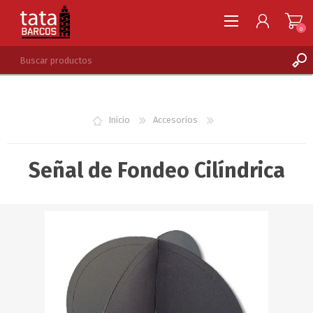
0
REGISTRARSE
INGRESAR
Inicio
Accesorios
LISTA DE DESEOS
0
Señal de Fondeo Cilíndrica