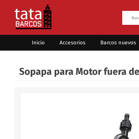
Inicio
Accesorios
Barcos nuevos
Anclas
Rodman
Sopapa para Motor fuera d
CRUCEROS
HAYN
Ánodos
Sea Fox
Bombas
Cabos y amarres
Electrónica
Equipamiento
Grilletes/Guardacabos/Omegas