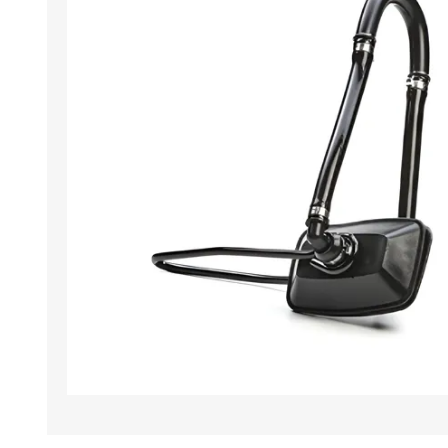
Iluminación
Jarcia
Pastecas y roldanas
Pinturas y antifouling
NAUTOS
Remos/Bicheros
Elementos de Seguridad
Vestimenta