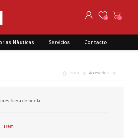
0
0
REGISTRARSE
orias Náuticas
Servicios
Contacto
INGRESAR
Seguros para barcos
DONOVAN MARINE
VELEROS
Inicio
Accesorios
Coordinación de Trabajos de
Mantenimiento
Trámites en PNN y PNA
ores fuera de borda.
Traslados de embarcaciones
dentro y fuera del país
Administración de
embarcaciones
Trem
Compra de equipamiento en
plaza y el exterior