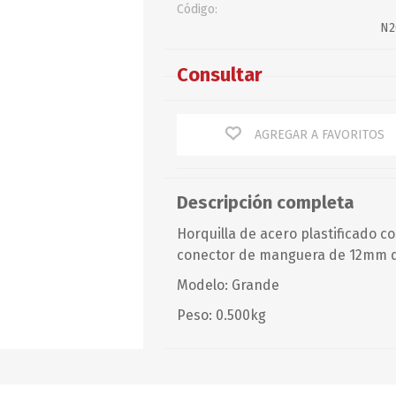
Código:
Baterías
Guardacabos
Corazón
N2
Chalecos
Omegas
Cables
Chalecos
Perno y Chaveta
Consultar
Defensas
Espárragos
Guitarras y Motones
Accesorios
Recto
Giratorios/Ganchos
Tensores, Terminales y
Otros
Torcido
otros
PETTIT PAINT
PIERPLAS
AGREGAR A FAVORITOS
Mantenimiento
Optimist
Descripción completa
Resortes
Horquilla de acero plastificado 
Rodillos
conector de manguera de 12mm d
Rotores
Modelo: Grande
Servicios
Peso: 0.500kg