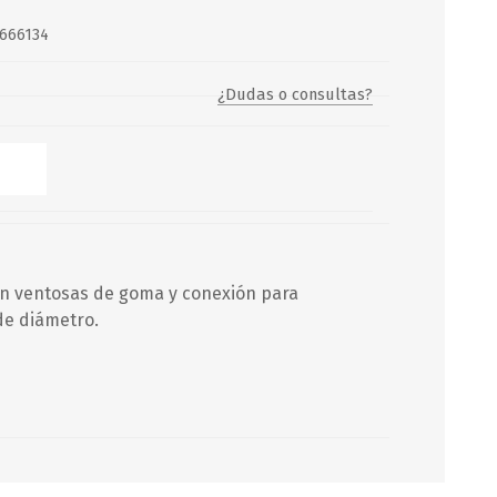
666134
Servicio y mantenimiento de
Balsas Salvavidas
¿Dudas o consultas?
SCHAFER+PETERS GMBH
con ventosas de goma y conexión para
e diámetro.