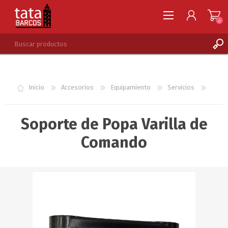
0
REGISTRARSE
INGRESAR
Inicio
Accesorios
Equipamiento
Servicios
LISTA DE DESEOS
0
Soporte de Popa Varilla de
Comando