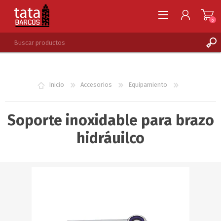
0
REGISTRARSE
INGRESAR
Inicio
Accesorios
Equipamiento
LISTA DE DESEOS
0
Soporte inoxidable para brazo
hidráuilco