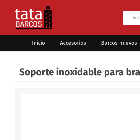
Inicio
Accesorios
Barcos nuevos
Anclas
Rodman
Soporte inoxidable para bra
CRUCEROS
HAYN
Ánodos
Sea Fox
Bombas
Cabos y amarres
Electrónica
Equipamiento
Grilletes/Guardacabos/Omegas