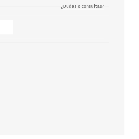
¿Dudas o consultas?
Servicio y mantenimiento de
Balsas Salvavidas
SCHAFER+PETERS GMBH