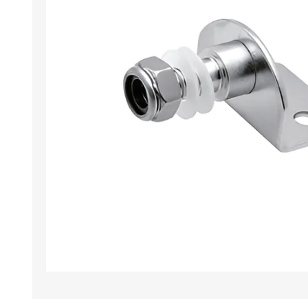
Iluminación
Jarcia
Pastecas y roldanas
Pinturas y antifouling
NAUTOS
Remos/Bicheros
Elementos de Seguridad
Vestimenta