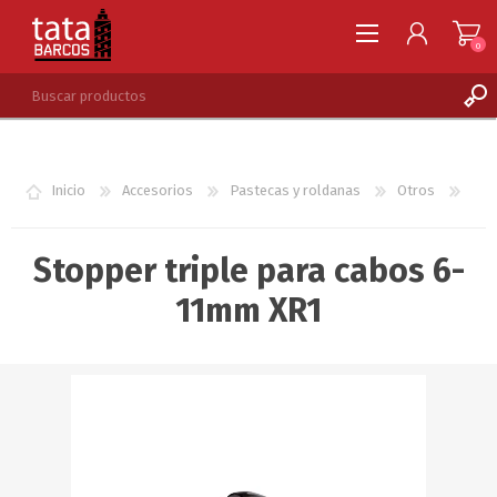
0
REGISTRARSE
INGRESAR
Inicio
Accesorios
Pastecas y roldanas
Otros
LISTA DE DESEOS
0
Stopper triple para cabos 6-
11mm XR1