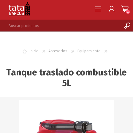
0
REGISTRARSE
INGRESAR
Inicio
Accesorios
Equipamiento
LISTA DE DESEOS
0
Tanque traslado combustible
5L