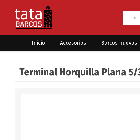
Inicio
Accesorios
Barcos nuevos
Anclas
Rodman
Terminal Horquilla Plana 5/
CRUCEROS
HAYN
Ánodos
Sea Fox
Bombas
Cabos y amarres
Electrónica
Equipamiento
Grilletes/Guardacabos/Omegas