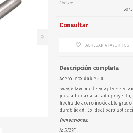
Código:
Baterías
Guardacabos
Corazón
S073
Chalecos
Omegas
Cables
Chalecos
Perno y Chaveta
Consultar
Defensas
Espárragos
Guitarras y Motones
Accesorios
Recto
Giratorios/Ganchos
Tensores, Terminales y
Otros
Torcido
otros
PETTIT PAINT
PIERPLAS
AGREGAR A FAVORITOS
Mantenimiento
Optimist
Descripción completa
Resortes
Acero Inoxidable 316
Rodillos
Swage Jaw puede adaptarse a tam
Rotores
para adaptarse a cada proyecto,
hecha de acero inoxidable grado 
Servicios
durabilidad. Es ideal para aplicac
Dimensiones:
A: 5/32"