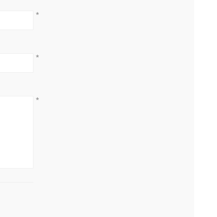
*
*
*