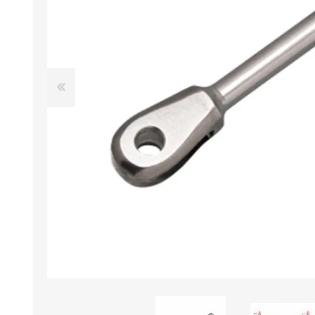
Iluminación
Jarcia
Pastecas y roldanas
Pinturas y antifouling
NAUTOS
Remos/Bicheros
Elementos de Seguridad
Vestimenta