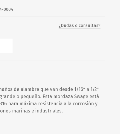
4-0004
Servicio y mantenimiento de
Balsas Salvavidas
¿Dudas o consultas?
SCHAFER+PETERS GMBH
años de alambre que van desde 1/16″ a 1/2″
 grande o pequeño. Esta mordaza Swage está
316 para máxima resistencia a la corrosión y
iones marinas e industriales.