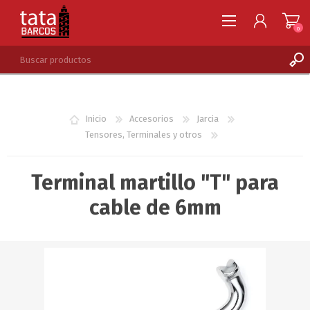
0
REGISTRARSE
INGRESAR
Inicio
Accesorios
Jarcia
LISTA DE DESEOS
0
Tensores, Terminales y otros
Terminal martillo "T" para
cable de 6mm