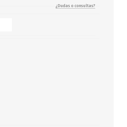
¿Dudas o consultas?
Servicio y mantenimiento de
Balsas Salvavidas
SCHAFER+PETERS GMBH