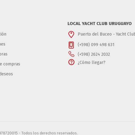
LOCAL YACHT CLUB URUGUAYO
ión
Puerto del Buceo - Yacht Cl
nes
(+598) 099 498 631
pras
(+598) 2624 2032
¿Cómo llegar?
de compras
 deseos
6978720015 - Todos los derechos reservados.