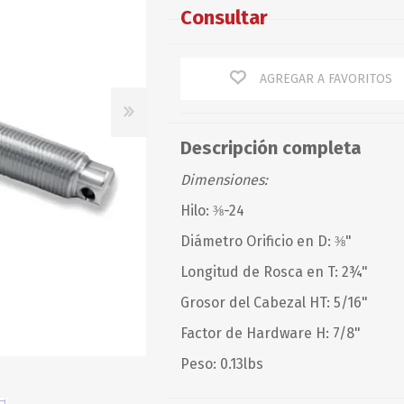
Baterías
Guardacabos
Consultar
Corazón
Chalecos
Omegas
Cables
Chalecos
Perno y Chaveta
AGREGAR A FAVORITOS
Defensas
Espárragos
Guitarras y Motones
Accesorios
Recto
Giratorios/Ganchos
Tensores, Terminales y
Otros
Torcido
otros
PETTIT PAINT
PIERPLAS
Descripción completa
Mantenimiento
Dimensiones:
Optimist
Hilo: ⅜-24
Resortes
Diámetro Orificio en D: ⅜"
Rodillos
Longitud de Rosca en T: 2¾"
Rotores
Grosor del Cabezal HT: 5/16"
Servicios
Factor de Hardware H: 7/8"
Peso: 0.13lbs