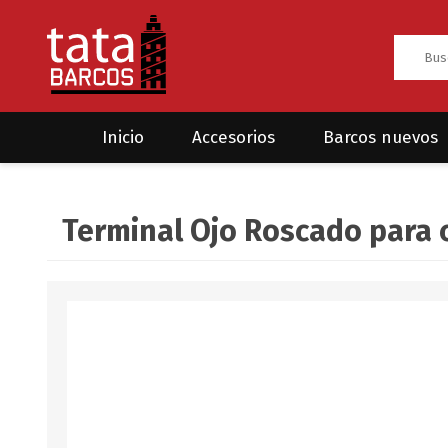
Inicio
Accesorios
Barcos nuevos
Anclas
Rodman
Terminal Ojo Roscado para
CRUCEROS
HAYN
Ánodos
Sea Fox
Bombas
Cabos y amarres
Electrónica
Equipamiento
Grilletes/Guardacabos/Omegas