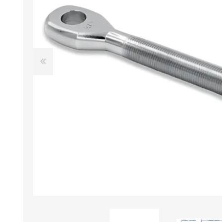
Iluminación
Jarcia
Pastecas y roldanas
Pinturas y antifouling
NAUTOS
Remos/Bicheros
Elementos de Seguridad
Vestimenta