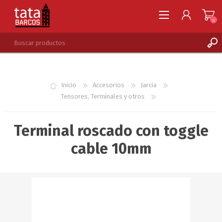
0
REGISTRARSE
INGRESAR
Inicio
Accesorios
Jarcia
LISTA DE DESEOS
0
Tensores, Terminales y otros
Terminal roscado con toggle
cable 10mm