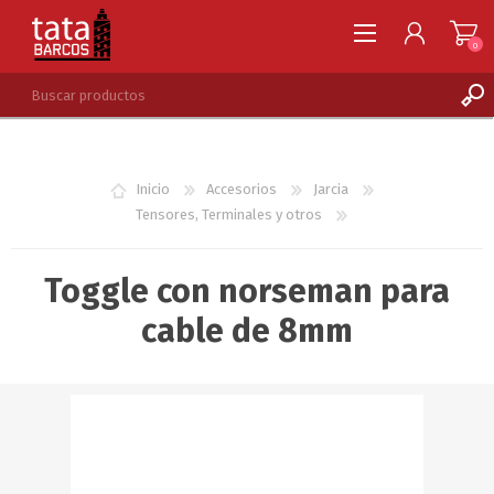
0
REGISTRARSE
INGRESAR
Inicio
Accesorios
Jarcia
LISTA DE DESEOS
0
Tensores, Terminales y otros
Toggle con norseman para
cable de 8mm