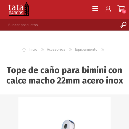
0
REGISTRARSE
INGRESAR
Inicio
Accesorios
Equipamiento
LISTA DE DESEOS
0
Tope de caño para bimini con
calce macho 22mm acero inox