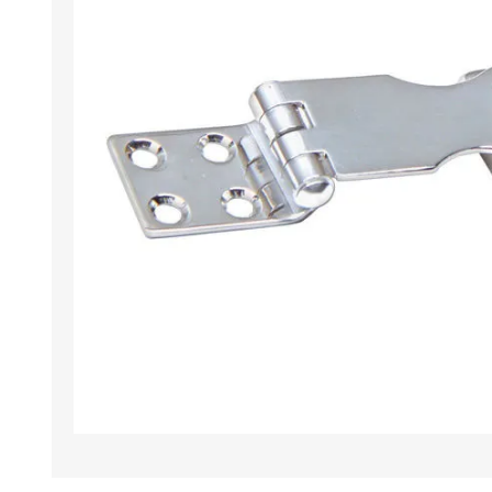
Iluminación
Jarcia
Pastecas y roldanas
Pinturas y antifouling
NAUTOS
Remos/Bicheros
Elementos de Seguridad
Vestimenta