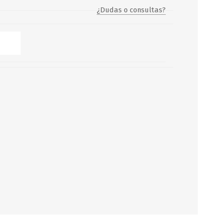
¿Dudas o consultas?
Servicio y mantenimiento de
Balsas Salvavidas
SCHAFER+PETERS GMBH