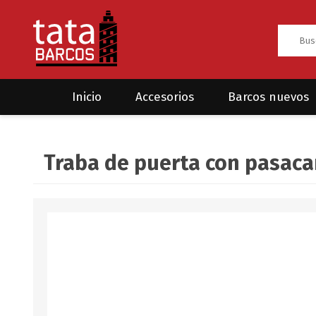
Inicio
Accesorios
Barcos nuevos
Anclas
Rodman
Traba de puerta con pasa
CRUCEROS
HAYN
Ánodos
Sea Fox
Bombas
Cabos y amarres
Electrónica
Equipamiento
Grilletes/Guardacabos/Omegas