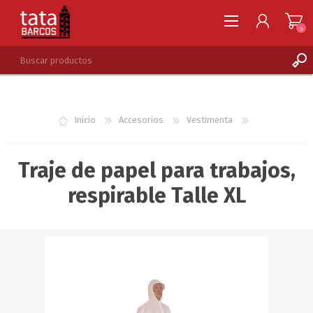
0
REGISTRARSE
INGRESAR
Inicio
Accesorios
Vestimenta
LISTA DE DESEOS
0
Traje de papel para trabajos,
respirable Talle XL