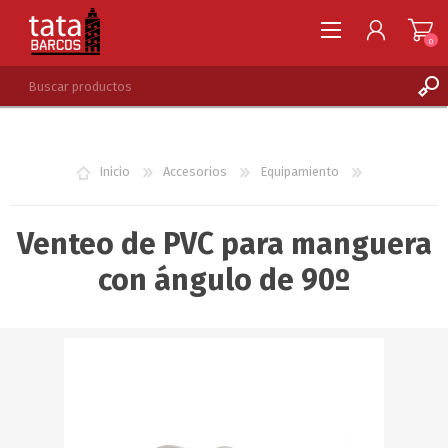
0
REGISTRARSE
INGRESAR
Inicio
Accesorios
Equipamiento
LISTA DE DESEOS
0
Venteo de PVC para manguera
con ángulo de 90º