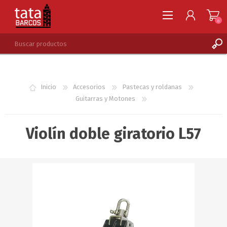
0
REGISTRARSE
INGRESAR
Inicio
Accesorios
Pastecas y roldanas
LISTA DE DESEOS
0
Guitarras y Motones
Violín doble giratorio L57