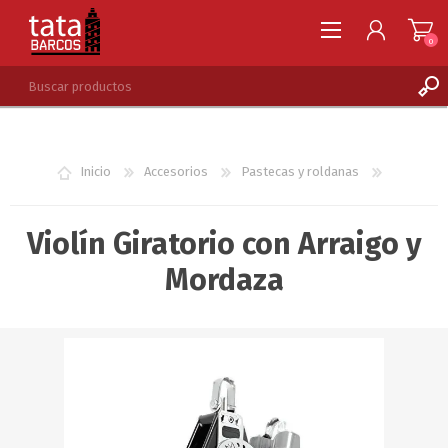
0
REGISTRARSE
INGRESAR
Inicio
Accesorios
Pastecas y roldanas
LISTA DE DESEOS
0
Violín Giratorio con Arraigo y
Mordaza