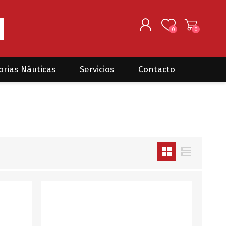
0
0
REGISTRARSE
orias Náuticas
Servicios
Contacto
INGRESAR
Seguros para barcos
DONOVAN MARINE
VELEROS
Coordinación de Trabajos de
Mantenimiento
Trámites en PNN y PNA
Traslados de embarcaciones
dentro y fuera del país
Administración de
embarcaciones
Compra de equipamiento en
plaza y el exterior