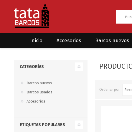
Inicio
Accesorios
Barcos nuevos
Anclas
Rodman
PRODUCTOS
CATEGORÍAS
CRUCEROS
HAYN
Ánodos
Sea Fox
Bombas
Barcos nuevos
Ordenar por
Barcos usados
Cabos y amarres
Accesorios
Electrónica
Equipamiento
ETIQUETAS POPULARES
Grilletes/Guardacabos/Omegas