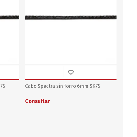
Servicio y mantenimiento de
Balsas Salvavidas
SCHAFER+PETERS GMBH
K75
Cabo Spectra sin forro 6mm SK75
Consultar