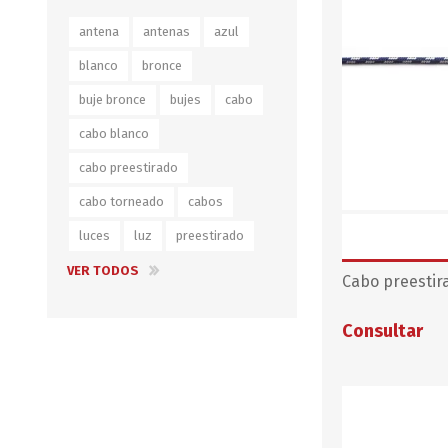
Iluminación
antena
antenas
azul
Jarcia
blanco
bronce
Pastecas y roldanas
buje bronce
bujes
cabo
Pinturas y antifouling
cabo blanco
NAUTOS
Remos/Bicheros
cabo preestirado
Elementos de Seguridad
cabo torneado
cabos
luces
luz
preestirado
Vestimenta
VER TODOS
Cabo preestir
Consultar