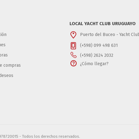
LOCAL YACHT CLUB URUGUAYO
ión
Puerto del Buceo - Yacht Cl
nes
(+598) 099 498 631
pras
(+598) 2624 2032
¿Cómo llegar?
de compras
 deseos
6978720015 - Todos los derechos reservados.