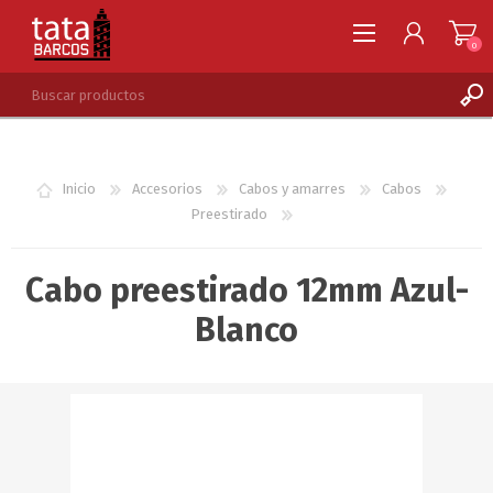
0
REGISTRARSE
INGRESAR
Inicio
Accesorios
Cabos y amarres
Cabos
LISTA DE DESEOS
0
Preestirado
Cabo preestirado 12mm Azul-
Blanco