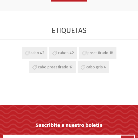
ETIQUETAS
cabo
42
cabos
42
preestirado
18
cabo preestirado
17
cabo gris
4
Suscribite a nuestro boletín