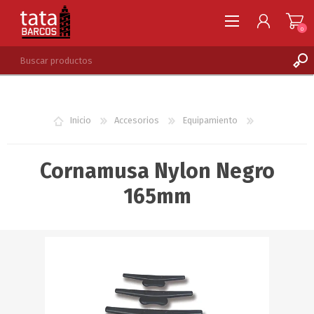
0
REGISTRARSE
INGRESAR
Inicio
Accesorios
Equipamiento
LISTA DE DESEOS
0
Cornamusa Nylon Negro
165mm