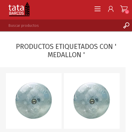
0
REGISTRARSE
PRODUCTOS ETIQUETADOS CON '
INGRESAR
MEDALLON '
LISTA DE DESEOS
0