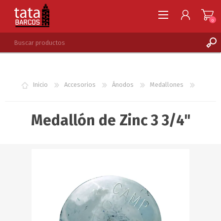
0
REGISTRARSE
INGRESAR
Inicio
Accesorios
Ánodos
Medallones
LISTA DE DESEOS
0
Medallón de Zinc 3 3/4"